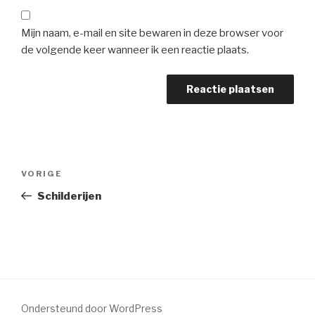
Mijn naam, e-mail en site bewaren in deze browser voor
de volgende keer wanneer ik een reactie plaats.
Bericht
Vorig
VORIGE
navigatie
bericht
Schilderijen
Ondersteund door WordPress