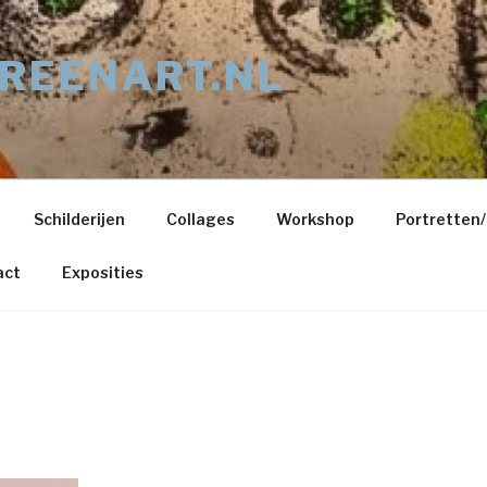
REENART.NL
Schilderijen
Collages
Workshop
Portretten
act
Exposities