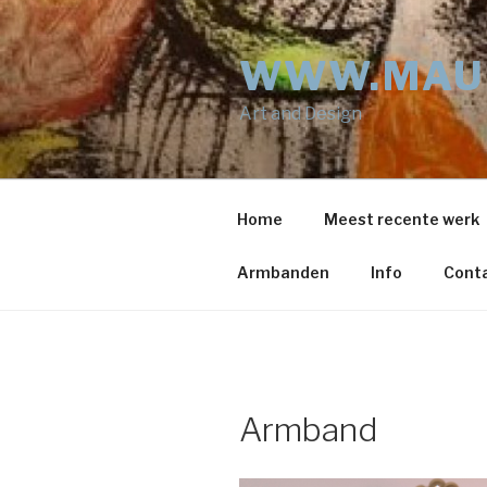
Naar
de
WWW.MAU
inhoud
springen
Art and Design
Home
Meest recente werk
Armbanden
Info
Cont
Armband