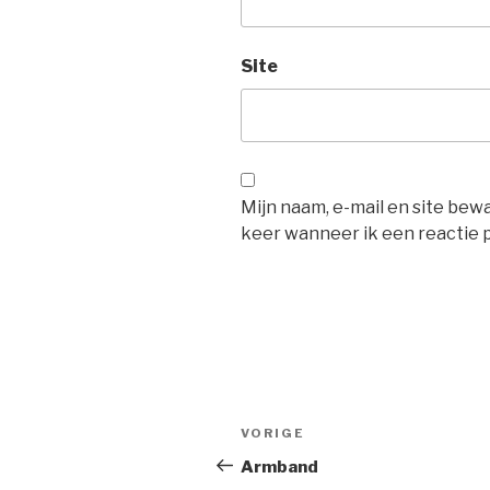
Site
Mijn naam, e-mail en site be
keer wanneer ik een reactie p
Bericht
Vorig
VORIGE
navigatie
bericht
Armband